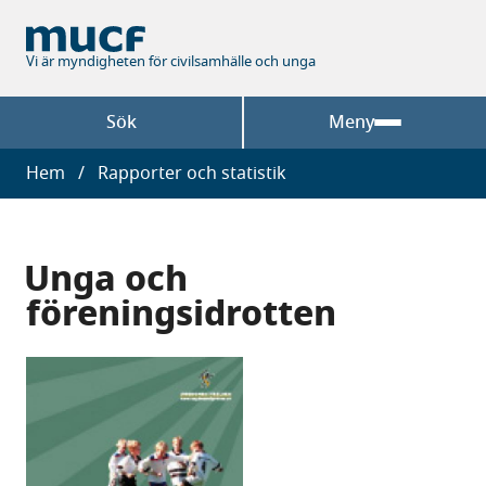
Hoppa
till
huvudinnehåll
Vi är myndigheten för civilsamhälle och unga
Sök
Meny
Länkstig
Hem
Rapporter och statistik
Unga och
föreningsidrotten