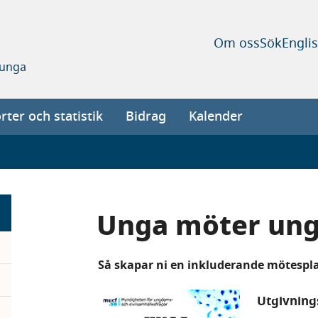
Om oss
Sök
Engli
 unga
ter och statistik
Bidrag
Kalender
Unga möter un
Så skapar ni en inkluderande mötespl
Utgivnin
pand