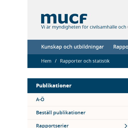
Hoppa
till
huvudinnehåll
Vi är myndigheten för civilsamhälle och
Main
Kunskap och utbildningar
Rappor
navigation
Länkstig
Hem
Rapporter och statistik
Sidebar
Publikationer
menu
A-Ö
Beställ publikationer
Ex
Rapportserier