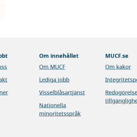
bbt
Om innehållet
MUCF.se
oss
Om MUCF
Om kakor
akt
Lediga jobb
Integritetsp
ner
Visselblåsartjänst
Redogörelse
tillgängligh
Nationella
minoritetsspråk