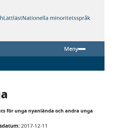
sh
Lättläst
Nationella minoritetsspråk
Meny
ga
ats för unga nyanlända och andra unga
gsdatum:
2017-12-11