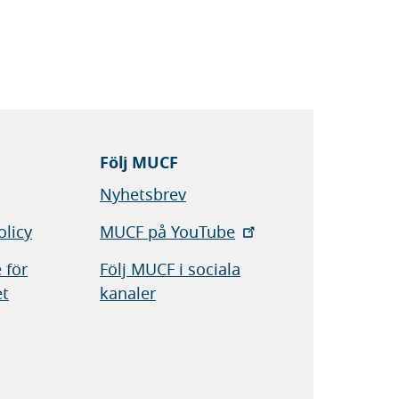
Följ MUCF
Nyhetsbrev
olicy
MUCF på YouTube
 för
Följ MUCF i sociala
et
kanaler