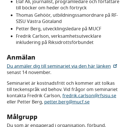
Elaf Ali, journalist, programledare och författare
till böcker om heder och förtryck
Thomas Gehöör, utbildningssamordnare på RF-
SISU Västra Götaland
Petter Berg, utvecklingsledare på MUCF
Fredrik Carlson, verksamhetsutvecklare
inkludering på Riksidrottsförbundet
Anmälan
Du anmäler dig till seminariet via den här länken
senast 14 november.
Seminariet är kostnadsfritt och kommer att tolkas
till teckenspråk vid behov. Vid frågor om seminariet
kontakta Fredrik Carlson,
fredrik.carlson@rfsisu.se
eller Petter Berg,
petter.berg@mucf.se
Målgrupp
Du som är engagerad i organisation, förbund,