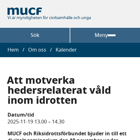
Hoppa
till
huvudinnehåll
Vi är myndigheten för civilsamhälle och unga
Sök
Meny
Länkstig
Hem
Om oss
Kalender
Att motverka
hedersrelaterat våld
inom idrotten
Datum/tid
2025-11-19 13.00
–
14.30
MUCF och Riksidrottsförbundet bjuder in till ett