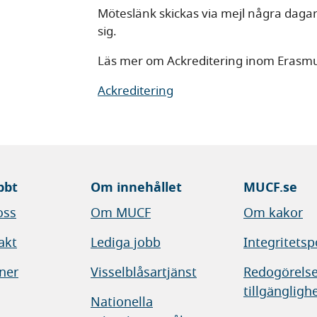
Möteslänk skickas via mejl några dagar
sig.
Läs mer om Ackreditering inom Erasm
Ackreditering
bbt
Om innehållet
MUCF.se
oss
Om MUCF
Om kakor
akt
Lediga jobb
Integritetsp
ner
Visselblåsartjänst
Redogörelse
tillgängligh
Nationella