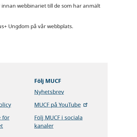
 innan webbinariet till de som har anmält
us+ Ungdom på vår webbplats.
Följ MUCF
Nyhetsbrev
olicy
MUCF på YouTube
 för
Följ MUCF i sociala
et
kanaler