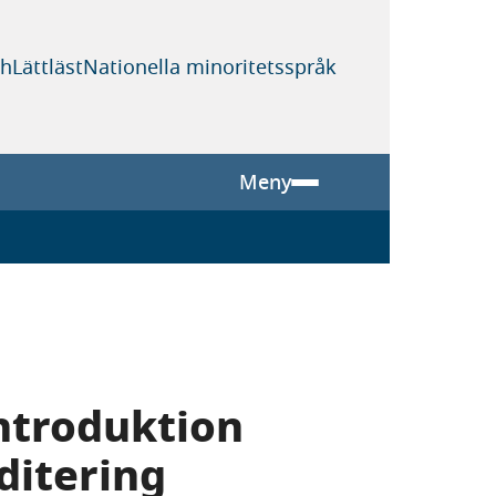
sh
Lättläst
Nationella minoritetsspråk
Meny
ntroduktion
ditering