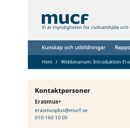
Hoppa
till
huvudinnehåll
Vi är myndigheten för civilsamhälle och
Main
Kunskap och utbildningar
Rappor
navigation
Länkstig
Hem
Webbinarium: Introduktion Er
Kontaktpersoner
Erasmus+
erasmusplus@mucf.se
010-160 10 00