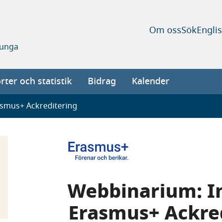
Om oss
Sök
Engli
 unga
ter och statistik
Bidrag
Kalender
asmus+ Ackreditering
Webbinarium: I
Erasmus+ Ackre