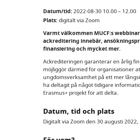
Datum/tid:
2022-08-30 10.00
–
12.00
Plats:
digitalt via Zoom
Varmt välkommen MUCF:s webbinarie
ackreditering innebär, ansöknings
finansiering och mycket mer.
Ackrediteringen garanterar en årlig f
möjliggör därmed för organisationer a
ungdomsverksamhet på ett mer långsikt
ha deltagit på något tidigare informations
Erasmus+ projekt för att delta.
Datum, tid och plats
Digitalt via Zoom den 30 augusti 2022,
För vem?