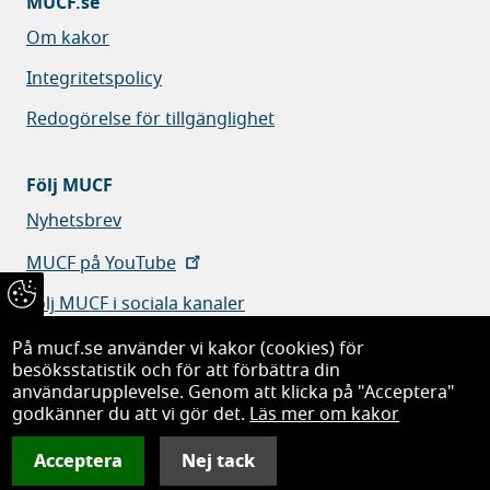
MUCF.se
Om kakor
Integritetspolicy
Redogörelse för tillgänglighet
Följ MUCF
Nyhetsbrev
MUCF på YouTube
Följ MUCF i sociala kanaler
På mucf.se använder vi kakor (cookies) för
besöksstatistik och för att förbättra din
användarupplevelse. Genom att klicka på "Acceptera"
godkänner du att vi gör det.
Läs mer om kakor
Myndigheten för ungdoms- och civilsamhällesfrågor
Acceptera
Nej tack