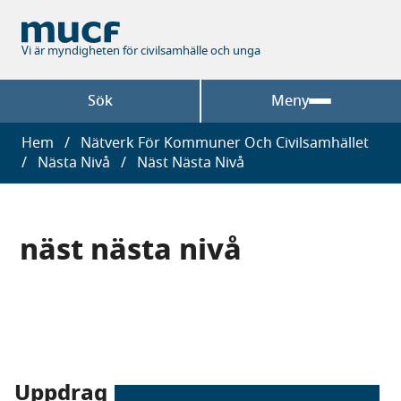
Hoppa
till
huvudinnehåll
Vi är myndigheten för civilsamhälle och unga
Sök
Meny
Länkstig
Hem
Nätverk För Kommuner Och Civilsamhället
Nästa Nivå
Näst Nästa Nivå
näst nästa nivå
Uppdrag