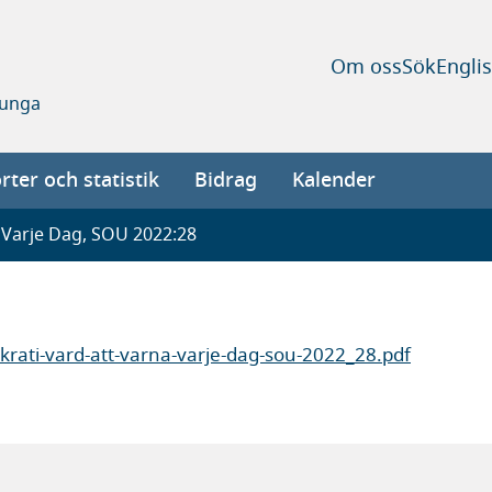
Om oss
Sök
Engli
 unga
ter och statistik
Bidrag
Kalender
 Varje Dag, SOU 2022:28
rati-vard-att-varna-varje-dag-sou-2022_28.pdf