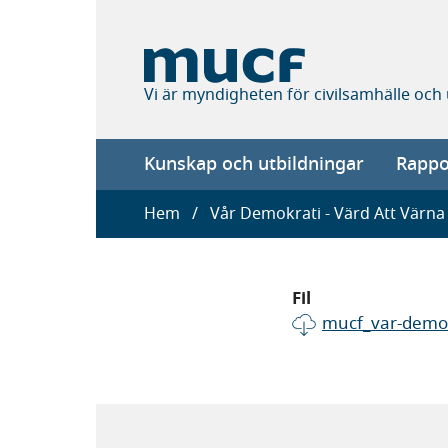
Hoppa
till
huvudinnehåll
Vi är myndigheten för civilsamhälle och
Main
Kunskap och utbildningar
Rappor
navigation
Länkstig
Hem
Vår Demokrati - Värd Att Värna
Fil
mucf_var-demok