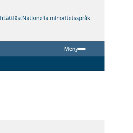
sh
Lättläst
Nationella minoritetsspråk
Meny