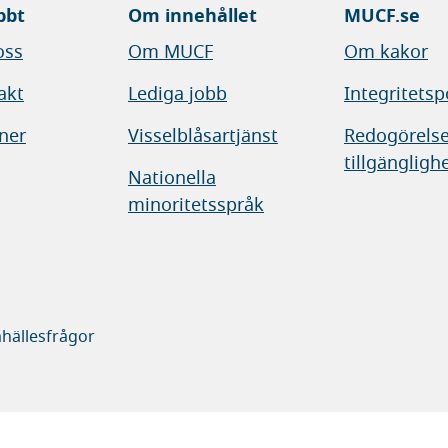
bbt
Om innehållet
MUCF.se
oss
Om MUCF
Om kakor
akt
Lediga jobb
Integritetsp
ner
Visselblåsartjänst
Redogörelse
tillgängligh
Nationella
minoritetsspråk
hällesfrågor