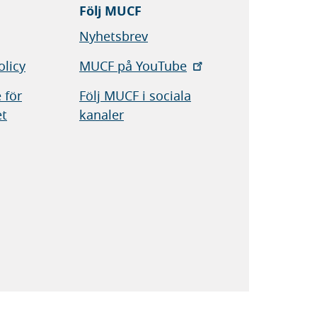
Följ MUCF
Nyhetsbrev
olicy
MUCF på YouTube
 för
Följ MUCF i sociala
et
kanaler