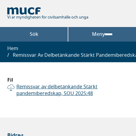
Hoppa
till
huvudinnehåll
Vi är myndigheten för civilsamhälle och unga
Sök
Meny
Länkstig
Hem
Remissvar Av Delbetänkande Stärkt Pandemiberedska
Fil
Remissvar av delbetänkande Stärkt
pandemiberedskap, SOU 2025:48
Bidrag