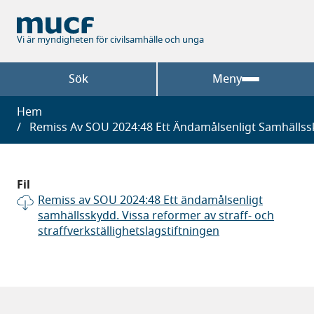
Hoppa
till
huvudinnehåll
Vi är myndigheten för civilsamhälle och unga
Sök
Meny
Länkstig
Hem
Remiss Av SOU 2024:48 Ett Ändamålsenligt Samhällssky
Fil
Remiss av SOU 2024:48 Ett ändamålsenligt
samhällsskydd. Vissa reformer av straff- och
straffverkställighetslagstiftningen