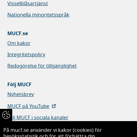
Visselblåsartjänst
Nationella minoritetsspråk
MUCF.se
Om kakor
Integritetspolicy
Redogörelse för tillgänglighet
Följ MUCF
Nyhetsbrev
MUCF på YouTube
Följ MUCF i sociala kanaler
På mucf.se använder vi kakor (cookies) för
besöksstatistik och för att förbättra din