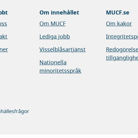
bbt
Om innehållet
MUCF.se
oss
Om MUCF
Om kakor
akt
Lediga jobb
Integritetsp
ner
Visselblåsartjänst
Redogörelse
tillgängligh
Nationella
minoritetsspråk
hällesfrågor