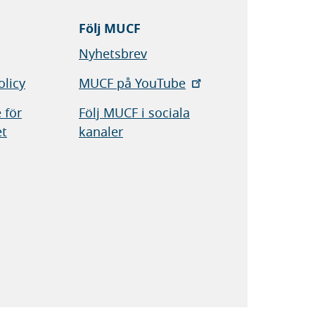
Följ MUCF
Nyhetsbrev
olicy
MUCF på YouTube
 för
Följ MUCF i sociala
et
kanaler