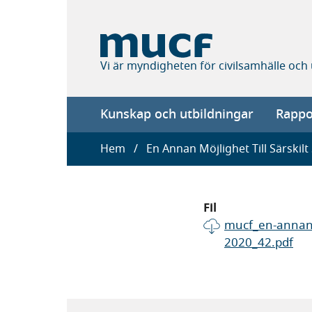
Hoppa
till
huvudinnehåll
Vi är myndigheten för civilsamhälle och
Main
Kunskap och utbildningar
Rappor
navigation
Länkstig
Hem
En Annan Möjlighet Till Särskil
Fil
mucf_en-annan-m
2020_42.pdf