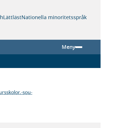
sh
Lättläst
Nationella minoritetsspråk
Meny
rsskolor.-sou-