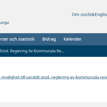
Om oss
Sök
Engli
 unga
ter och statistik
Bidrag
Kalender
t Stöd. Reglering Av Kommunala Re...
ojlighet-till-sarskilt-stod.-reglering-av-kommunala-resu