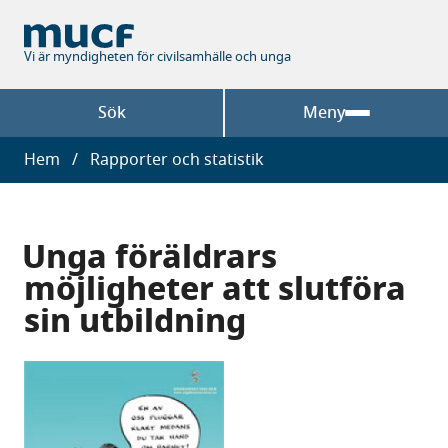
Hoppa
till
huvudinnehåll
Vi är myndigheten för civilsamhälle och unga
Sök
Meny
Länkstig
Hem
Rapporter och statistik
Unga föräldrars
möjligheter att slutföra
sin utbildning