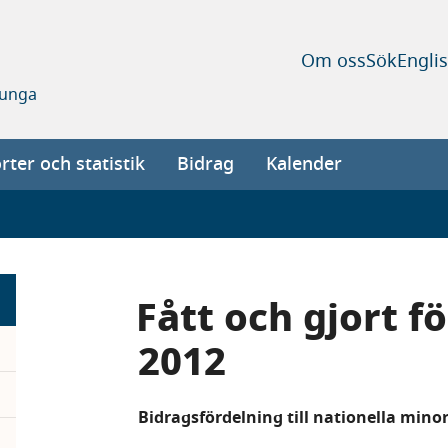
Om oss
Sök
Engli
 unga
ter och statistik
Bidrag
Kalender
Fått och gjort f
2012
Bidragsfördelning till nationella mino
pand