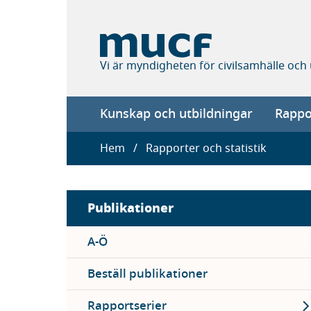
Hoppa
till
huvudinnehåll
Vi är myndigheten för civilsamhälle och
Main
Kunskap och utbildningar
Rappor
navigation
Länkstig
Hem
Rapporter och statistik
Sidebar
Publikationer
menu
A-Ö
Beställ publikationer
Ex
Rapportserier