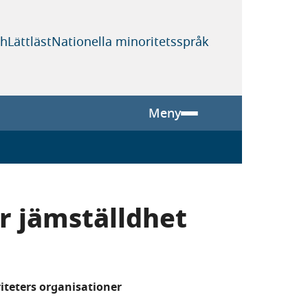
sh
Lättläst
Nationella minoritetsspråk
Meny
ör jämställdhet
riteters organisationer