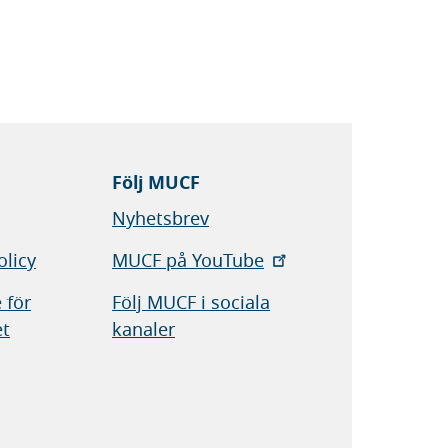
Följ MUCF
Nyhetsbrev
olicy
MUCF på YouTube
 för
Följ MUCF i sociala
et
kanaler