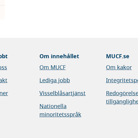
bbt
Om innehållet
MUCF.se
oss
Om MUCF
Om kakor
akt
Lediga jobb
Integritetsp
ner
Visselblåsartjänst
Redogörelse
tillgängligh
Nationella
minoritetsspråk