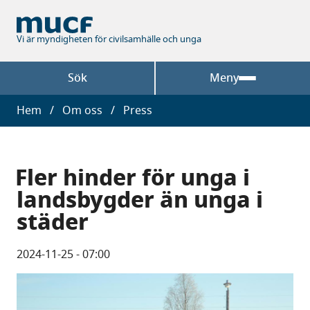
Hoppa
till
huvudinnehåll
Vi är myndigheten för civilsamhälle och unga
Sök
Meny
Länkstig
Hem
Om oss
Press
Fler hinder för unga i
landsbygder än unga i
städer
2024-11-25 - 07:00