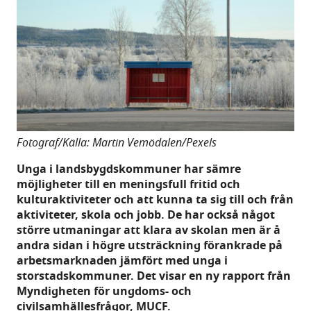
Fotograf/Källa: Martin Vemödalen/Pexels
Unga i landsbygdskommuner har sämre
möjligheter till en meningsfull fritid och
kulturaktiviteter och att kunna ta sig till och från
aktiviteter, skola och jobb. De har också något
större utmaningar att klara av skolan men är å
andra sidan i högre utsträckning förankrade på
arbetsmarknaden jämfört med unga i
storstadskommuner. Det visar en ny rapport från
Myndigheten för ungdoms- och
civilsamhällesfrågor, MUCF.