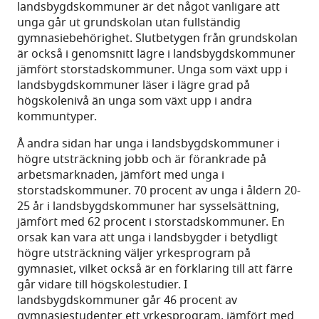
landsbygdskommuner är det något vanligare att
unga går ut grundskolan utan fullständig
gymnasiebehörighet. Slutbetygen från grundskolan
är också i genomsnitt lägre i landsbygdskommuner
jämfört storstadskommuner. Unga som växt upp i
landsbygdskommuner läser i lägre grad på
högskolenivå än unga som växt upp i andra
kommuntyper.
Å andra sidan har unga i landsbygdskommuner i
högre utsträckning jobb och är förankrade på
arbetsmarknaden, jämfört med unga i
storstadskommuner. 70 procent av unga i åldern 20-
25 år i landsbygdskommuner har sysselsättning,
jämfört med 62 procent i storstadskommuner. En
orsak kan vara att unga i landsbygder i betydligt
högre utsträckning väljer yrkesprogram på
gymnasiet, vilket också är en förklaring till att färre
går vidare till högskolestudier. I
landsbygdskommuner går 46 procent av
gymnasiestudenter ett yrkesprogram, jämfört med