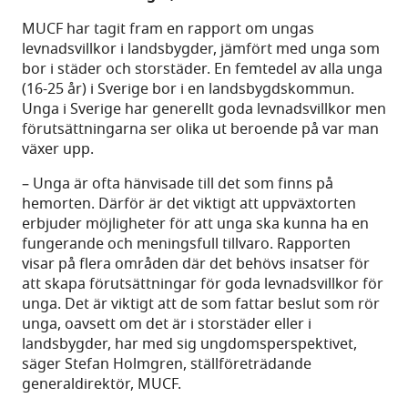
MUCF har tagit fram en rapport om ungas
levnadsvillkor i landsbygder, jämfört med unga som
bor i städer och storstäder. En femtedel av alla unga
(16-25 år) i Sverige bor i en landsbygdskommun.
Unga i Sverige har generellt goda levnadsvillkor men
förutsättningarna ser olika ut beroende på var man
växer upp.
– Unga är ofta hänvisade till det som finns på
hemorten. Därför är det viktigt att uppväxtorten
erbjuder möjligheter för att unga ska kunna ha en
fungerande och meningsfull tillvaro. Rapporten
visar på flera områden där det behövs insatser för
att skapa förutsättningar för goda levnadsvillkor för
unga. Det är viktigt att de som fattar beslut som rör
unga, oavsett om det är i storstäder eller i
landsbygder, har med sig ungdomsperspektivet,
säger Stefan Holmgren, ställföreträdande
generaldirektör, MUCF.