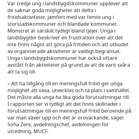
Var tredje ung i landsbygdskommuner upplever att
de saknar goda möjligheter att delta i
fritidsaktiviteter, jämfört med var femte ung i
storstadskommuner och blandade kommuner.
Mönstret är särskilt tydligt bland tjejer. Unga i
landsbygder beskriver en frustration över att det
inte finns något att göra på fritiden och att utbudet
av organiserade aktiviteter är väldigt begränsat.
Unga i landsbygdskommuner har också oftare
avstått från aktiviteter på grund av att de varit svåra
att ta sig till.
– Att ha tillgång till en meningsfull fritid ger unga
möjlighet att växa, utvecklas och ta plats i samhället.
Det måste alla unga ha lika goda förutsättningar till.
I rapporten ser vi tydligt att det finns skillnader i
förutsättningar till en meningsfull fritid beroende på
var man växer upp och det är oroväckande, säger
Sofia Zere, avdelningschef, avdelningen för
utredning, MUCF.