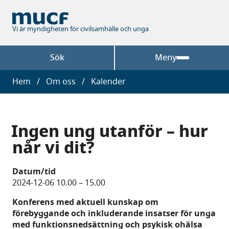
Hoppa
till
huvudinnehåll
Vi är myndigheten för civilsamhälle och unga
Sök
Meny
Länkstig
Hem
Om oss
Kalender
Ingen ung utanför – hur
når vi dit?
Datum/tid
2024-12-06 10.00
–
15.00
Konferens med aktuell kunskap om
förebyggande och inkluderande insatser för unga
med funktionsnedsättning och psykisk ohälsa