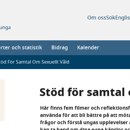
Om oss
Sök
Engli
 unga
ter och statistik
Bidrag
Kalender
töd För Samtal Om Sexuellt Våld
Stöd för samtal 
Här finns fem filmer och reflektion
använda för att bli bättre på att möt
frågor och förstå ungas upplevelser 
kan ta hand om dina egna känslor o