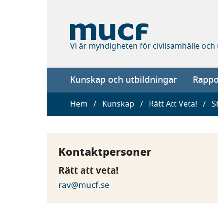
Hoppa
till
huvudinnehåll
Vi är myndigheten för civilsamhälle och
Main
Kunskap och utbildningar
Rappor
navigation
Länkstig
Hem
Kunskap
Rätt Att Veta!
S
Kontaktpersoner
Rätt att veta!
rav@mucf.se