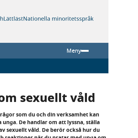
sh
Lättläst
Nationella minoritetsspråk
Meny
om sexuellt våld
sfrågor som du och din verksamhet kan
a unga. De handlar om att lyssna, ställa
av sexuellt våld. De berör också hur du
ch reaktioner när du pratar med unga om