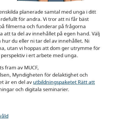
 enskilda planerade samtal med unga i ditt
efullt för andra. Vi tror att ni får bäst
 på filmerna och funderar på frågorna
a att ta del av innehållet på egen hand. Välj
ur du eller ni tar del av innehållet. Ni
orna, utan vi hoppas att dom ger utrymme för
 perspektiv i ert arbete med unga.
its fram av MUCF,
lsen, Myndigheten för delaktighet och
et är en del av
utbildningspaketet Rätt att
ningar och digitala seminarier.
våld