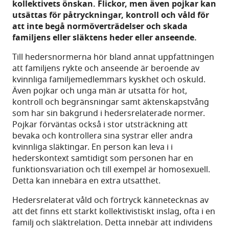
kollektivets önskan. Flickor, men även pojkar kan
utsättas för påtryckningar, kontroll och våld för
att inte begå normöverträdelser och skada
familjens eller släktens heder eller anseende.
Till hedersnormerna hör bland annat uppfattningen
att familjens rykte och anseende är beroende av
kvinnliga familjemedlemmars kyskhet och oskuld.
Även pojkar och unga män är utsatta för hot,
kontroll och begränsningar samt äktenskapstvång
som har sin bakgrund i hedersrelaterade normer.
Pojkar förväntas också i stor utsträckning att
bevaka och kontrollera sina systrar eller andra
kvinnliga släktingar. En person kan leva i i
hederskontext samtidigt som personen har en
funktionsvariation och till exempel är homosexuell.
Detta kan innebära en extra utsatthet.
Hedersrelaterat våld och förtryck kännetecknas av
att det finns ett starkt kollektivistiskt inslag, ofta i en
familj och släktrelation. Detta innebär att individens