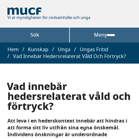
Hoppa
till
huvudinnehåll
Vi är myndigheten för civilsamhälle och unga
Sök
Meny
Länkstig
Hem
Kunskap
Unga
Ungas Fritid
Vad Innebär Hedersrelaterat Våld Och Förtryck?
Vad innebär
hedersrelaterat våld och
förtryck?
Att leva i en hederskontext innebär att hindras i
att forma sitt liv utifrån sina egna önskemål.
Individens önskningar är underordnade