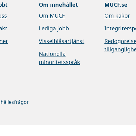
bbt
Om innehållet
MUCF.se
oss
Om MUCF
Om kakor
akt
Lediga jobb
Integritetsp
ner
Visselblåsartjänst
Redogörelse
tillgängligh
Nationella
minoritetsspråk
hällesfrågor