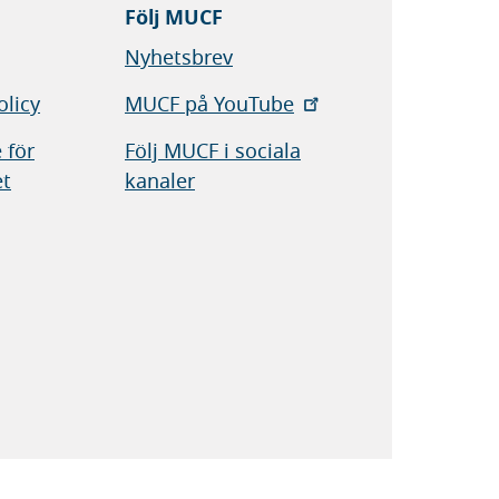
Följ MUCF
Nyhetsbrev
olicy
MUCF på YouTube
 för
Följ MUCF i sociala
et
kanaler