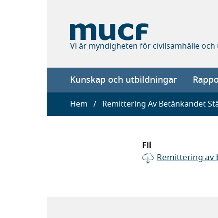
Hoppa
till
huvudinnehåll
Vi är myndigheten för civilsamhälle och
Main
Kunskap och utbildningar
Rappor
navigation
Länkstig
Hem
Remittering Av Betänkandet Stärk
Fil
Remittering av 