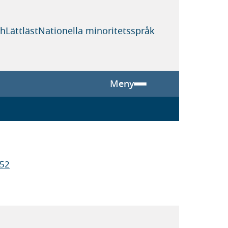
sh
Lättläst
Nationella minoritetsspråk
Meny
:52