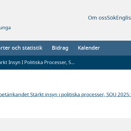
Om oss
Sök
Engli
 unga
ter och statistik
Bidrag
Kalender
t Insyn I Politiska Processer, S...
betänkandet Stärkt insyn i politiska processer, SOU 2025