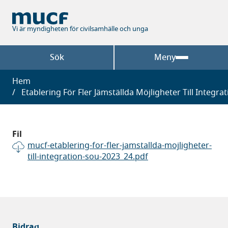
Hoppa
till
huvudinnehåll
Vi är myndigheten för civilsamhälle och unga
Sök
Meny
Länkstig
Hem
Etablering För Fler Jämställda Möjligheter Till Integrat
Fil
mucf-etablering-for-fler-jamstallda-mojligheter-
till-integration-sou-2023_24.pdf
Bidrag