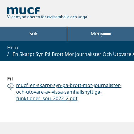
Hoppa
till
huvudinnehåll
Vi är myndigheten för civilsamhälle och unga
Sök
Meny
Länkstig
Hem
En Skärpt Syn På Brott Mot Journalister Och Utövare A
Fil
mucf_en-skarpt-syn-pa-brott-mot-journalister-
och-utovare-av-vissa-samhallsnyttiga-
funktioner_sou_2022_2.pdf