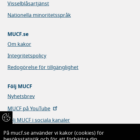
Visselblåsartjänst
Nationella minoritetsspråk
MUCF.se
Om kakor
Integritetspolicy
Redogörelse för tillgänglighet
Följ MUCF
Nyhetsbrev
MUCF på YouTube
Följ MUCF i sociala kanaler
På mucf.se använder vi kakor (cookies) för
besöksstatistik och för att förbättra din