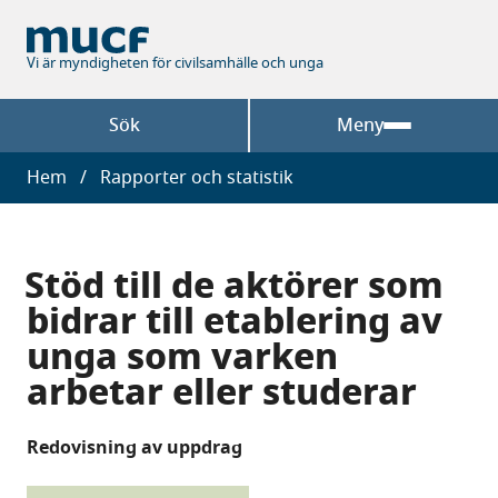
Hoppa
till
huvudinnehåll
Vi är myndigheten för civilsamhälle och unga
Sök
Meny
Länkstig
Hem
Rapporter och statistik
Stöd till de aktörer som
bidrar till etablering av
unga som varken
arbetar eller studerar
Redovisning av uppdrag