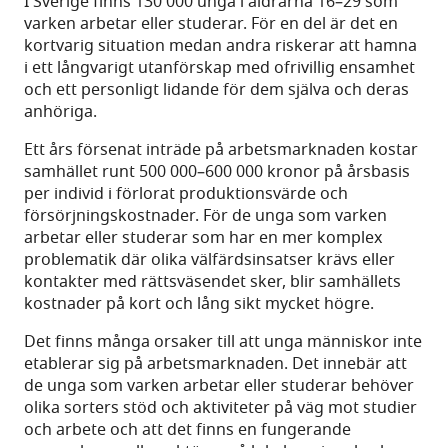
I Sverige finns 130 000 unga i åldrarna 16–29 som
varken arbetar eller studerar. För en del är det en
kortvarig situation medan andra riskerar att hamna
i ett långvarigt utanförskap med ofrivillig ensamhet
och ett personligt lidande för dem själva och deras
anhöriga.
Ett års försenat inträde på arbetsmarknaden kostar
samhället runt 500 000–600 000 kronor på årsbasis
per individ i förlorat produktionsvärde och
försörjningskostnader. För de unga som varken
arbetar eller studerar som har en mer komplex
problematik där olika välfärdsinsatser krävs eller
kontakter med rättsväsendet sker, blir samhällets
kostnader på kort och lång sikt mycket högre.
Det finns många orsaker till att unga människor inte
etablerar sig på arbetsmarknaden. Det innebär att
de unga som varken arbetar eller studerar behöver
olika sorters stöd och aktiviteter på väg mot studier
och arbete och att det finns en fungerande