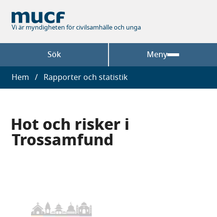
Hoppa
till
huvudinnehåll
Vi är myndigheten för civilsamhälle och unga
Sök
Meny
Länkstig
Hem
Rapporter och statistik
Hot och risker i
Trossamfund