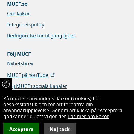
MUCF.se
Om kakor
Integritetspolicy
Redogörelse för tillgänglighet
Följ MUCF
Nyhetsbrev
MUCF på YouTube
Följ MUCF i sociala kanaler
På mucf.se använder vi kakor (cookies) för
besöksstatistik och för att förbättra din
användarupplevelse. Genom att klicka på "Acceptera"
godkänner du att vi gör det.
Läs mer om kakor
Myndigheten för ungdoms- och civilsamhällesfrågor
Acceptera
Nej tack