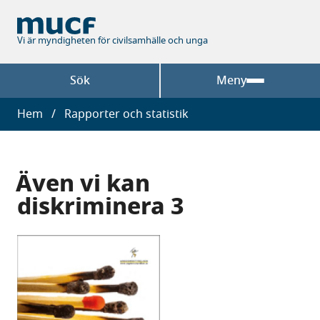
Hoppa
till
huvudinnehåll
Vi är myndigheten för civilsamhälle och unga
Sök
Meny
Länkstig
Hem
Rapporter och statistik
Även vi kan
diskriminera 3