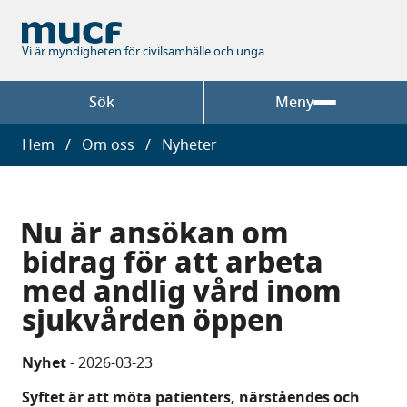
Hoppa
till
huvudinnehåll
Vi är myndigheten för civilsamhälle och unga
Sök
Meny
Länkstig
Hem
Om oss
Nyheter
Nu är ansökan om
bidrag för att arbeta
med andlig vård inom
sjukvården öppen
Nyhet
-
2026-03-23
Syftet är att möta patienters, närståendes och