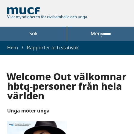
Hoppa
till
huvudinnehåll
Vi är myndigheten för civilsamhälle och unga
Sök
Meny
Länkstig
Hem
Rapporter och statistik
Welcome Out välkomnar
hbtq-personer från hela
världen
Unga möter unga