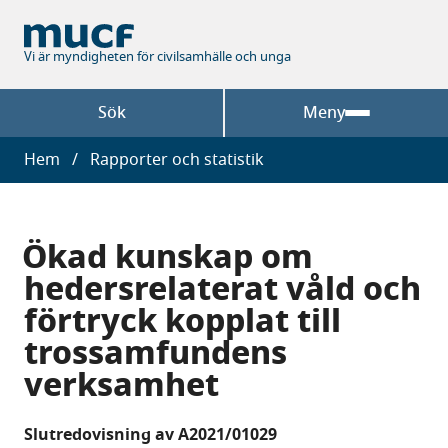
Hoppa
till
huvudinnehåll
Vi är myndigheten för civilsamhälle och unga
Sök
Meny
Länkstig
Hem
Rapporter och statistik
Ökad kunskap om
hedersrelaterat våld och
förtryck kopplat till
trossamfundens
verksamhet
Slutredovisning av A2021/01029