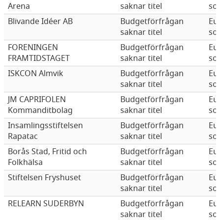
Arena
saknar titel
sol
Blivande Idéer AB
Budgetförfrågan
Eu
saknar titel
sol
FORENINGEN
Budgetförfrågan
Eu
FRAMTIDSTAGET
saknar titel
sol
ISKCON Almvik
Budgetförfrågan
Eu
saknar titel
sol
JM CAPRIFOLEN
Budgetförfrågan
Eu
Kommanditbolag
saknar titel
sol
Insamlingsstiftelsen
Budgetförfrågan
Eu
Rapatac
saknar titel
sol
Borås Stad, Fritid och
Budgetförfrågan
Eu
Folkhälsa
saknar titel
sol
Stiftelsen Fryshuset
Budgetförfrågan
Eu
saknar titel
sol
RELEARN SUDERBYN
Budgetförfrågan
Eu
saknar titel
sol