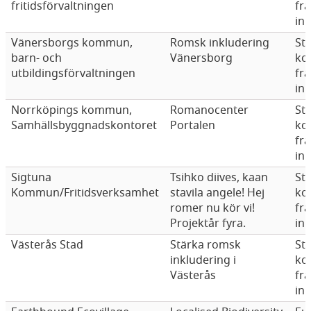
fritidsförvaltningen
fr
in
Vänersborgs kommun,
Romsk inkludering
Sta
barn- och
Vänersborg
ko
utbildingsförvaltningen
fr
in
Norrköpings kommun,
Romanocenter
Sta
Samhällsbyggnadskontoret
Portalen
ko
fr
in
Sigtuna
Tsihko diives, kaan
Sta
Kommun/Fritidsverksamhet
stavila angele! Hej
ko
romer nu kör vi!
fr
Projektår fyra.
in
Västerås Stad
Stärka romsk
Sta
inkludering i
ko
Västerås
fr
in