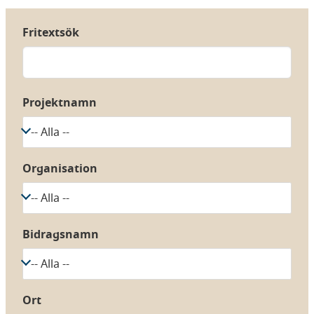
Hoppa
till
Fritextsök
huvudinnehåll
Projektnamn
Organisation
Bidragsnamn
Ort