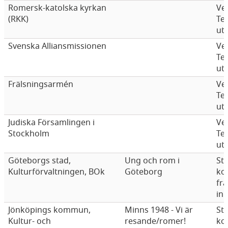
Romersk-katolska kyrkan
Ve
(RKK)
Te
ut
Svenska Alliansmissionen
Ve
Te
ut
Frälsningsarmén
Ve
Te
ut
Judiska Församlingen i
Ve
Stockholm
Te
ut
Göteborgs stad,
Ung och rom i
Sta
Kulturförvaltningen, BOk
Göteborg
ko
fr
in
Jönköpings kommun,
Minns 1948 - Vi är
Sta
Kultur- och
resande/romer!
ko