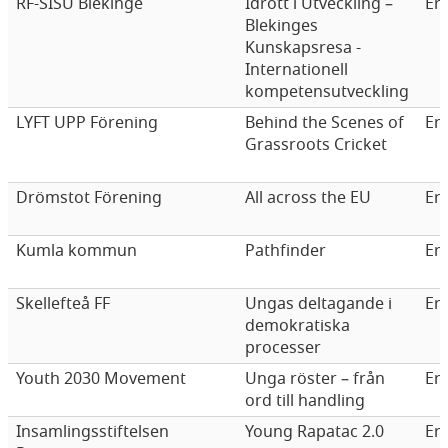
RF-SISU Blekinge
Idrott i Utveckling –
Er
Blekinges
Kunskapsresa -
Internationell
kompetensutveckling
LYFT UPP Förening
Behind the Scenes of
Er
Grassroots Cricket
Drömstot Förening
All across the EU
Er
Kumla kommun
Pathfinder
Er
Skellefteå FF
Ungas deltagande i
Er
demokratiska
processer
Youth 2030 Movement
Unga röster – från
Er
ord till handling
Insamlingsstiftelsen
Young Rapatac 2.0
Er