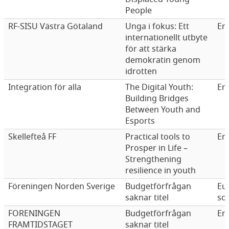
People
RF-SISU Västra Götaland
Unga i fokus: Ett
Er
internationellt utbyte
för att stärka
demokratin genom
idrotten
Integration för alla
The Digital Youth:
Er
Building Bridges
Between Youth and
Esports
Skellefteå FF
Practical tools to
Er
Prosper in Life –
Strengthening
resilience in youth
Föreningen Norden Sverige
Budgetförfrågan
Eu
saknar titel
sol
FORENINGEN
Budgetförfrågan
Er
FRAMTIDSTAGET
saknar titel