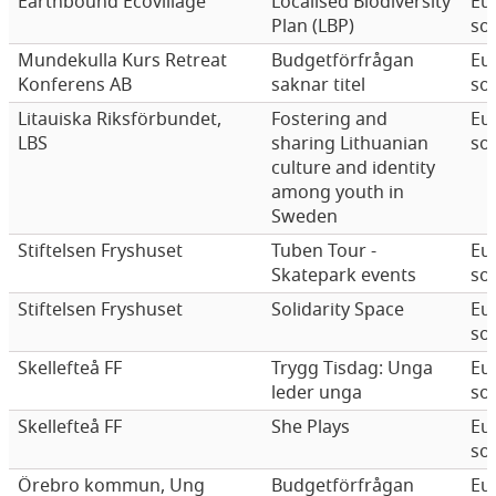
Earthbound Ecovillage
Localised Biodiversity
Eu
Plan (LBP)
sol
Mundekulla Kurs Retreat
Budgetförfrågan
Eu
Konferens AB
saknar titel
sol
Litauiska Riksförbundet,
Fostering and
Eu
LBS
sharing Lithuanian
sol
culture and identity
among youth in
Sweden
Stiftelsen Fryshuset
Tuben Tour -
Eu
Skatepark events
sol
Stiftelsen Fryshuset
Solidarity Space
Eu
sol
Skellefteå FF
Trygg Tisdag: Unga
Eu
leder unga
sol
Skellefteå FF
She Plays
Eu
sol
Örebro kommun, Ung
Budgetförfrågan
Eu