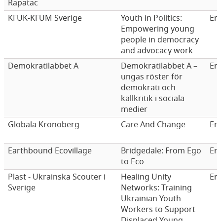
Rapatac
KFUK-KFUM Sverige
Youth in Politics:
Er
Empowering young
people in democracy
and advocacy work
Demokratilabbet A
Demokratilabbet A –
Er
ungas röster för
demokrati och
källkritik i sociala
medier
Globala Kronoberg
Care And Change
Er
Earthbound Ecovillage
Bridgedale: From Ego
Er
to Eco
Plast - Ukrainska Scouter i
Healing Unity
Er
Sverige
Networks: Training
Ukrainian Youth
Workers to Support
Displaced Young