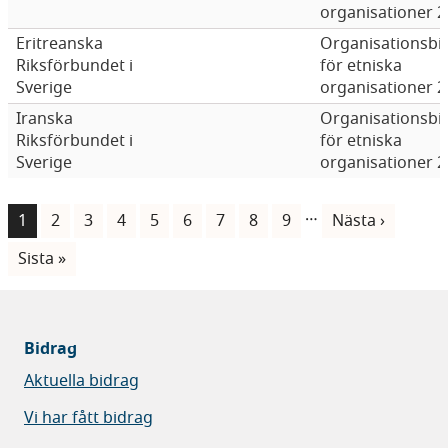
organisationer 
Eritreanska
Organisationsbi
Riksförbundet i
för etniska
Sverige
organisationer 
Iranska
Organisationsbi
Riksförbundet i
för etniska
Sverige
organisationer 
Paginering
…
Nuvarande
1
Sida
2
Sida
3
Sida
4
Sida
5
Sida
6
Sida
7
Sida
8
Sida
9
Nästa
Nästa ›
sida
sida
Sista
Sista »
sidan
Bidrag
Aktuella bidrag
Vi har fått bidrag