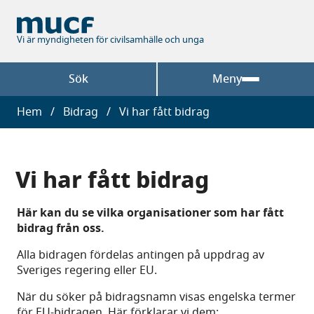
Hoppa
till
huvudinnehåll
Vi är myndigheten för civilsamhälle och unga
Sök
Meny
Länkstig
Hem
Bidrag
Vi har fått bidrag
Vi har fått bidrag
Här kan du se vilka organisationer som har fått
bidrag från oss.
Alla bidragen fördelas antingen på uppdrag av
Sveriges regering eller EU.
När du söker på bidragsnamn visas engelska termer
för EU-bidragen. Här förklarar vi dem: