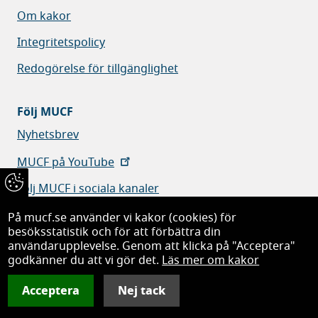
Om kakor
Integritetspolicy
Redogörelse för tillgänglighet
Följ MUCF
Nyhetsbrev
MUCF på YouTube
Följ MUCF i sociala kanaler
På mucf.se använder vi kakor (cookies) för
besöksstatistik och för att förbättra din
användarupplevelse. Genom att klicka på "Acceptera"
godkänner du att vi gör det.
Läs mer om kakor
Myndigheten för ungdoms- och civilsamhällesfrågor
Acceptera
Nej tack